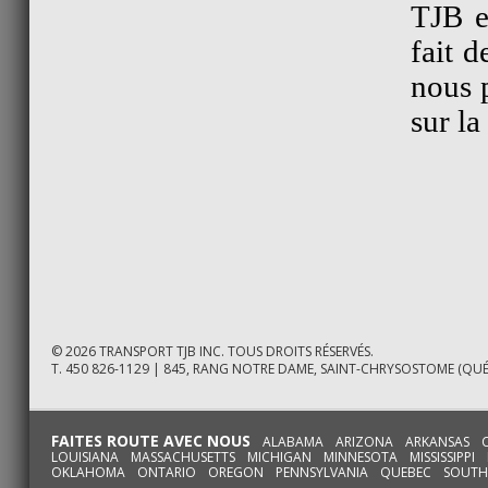
TJB e
fait d
nous 
sur l
© 2026 TRANSPORT TJB INC. TOUS DROITS RÉSERVÉS.
T. 450 826-1129 | 845, RANG NOTRE DAME, SAINT-CHRYSOSTOME (QUÉ
FAITES ROUTE AVEC NOUS
ALABAMA ARIZONA ARKANSAS CA
LOUISIANA MASSACHUSETTS MICHIGAN MINNESOTA MISSISSI
OKLAHOMA ONTARIO OREGON PENNSYLVANIA QUEBEC SOUTH D