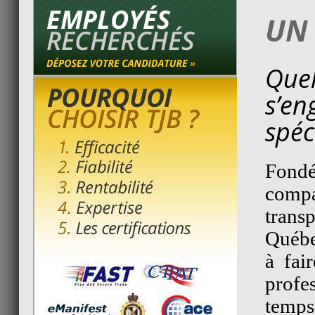
UN 
Que
s’e
spéc
Fond
compa
trans
Québe
à fai
profe
temps