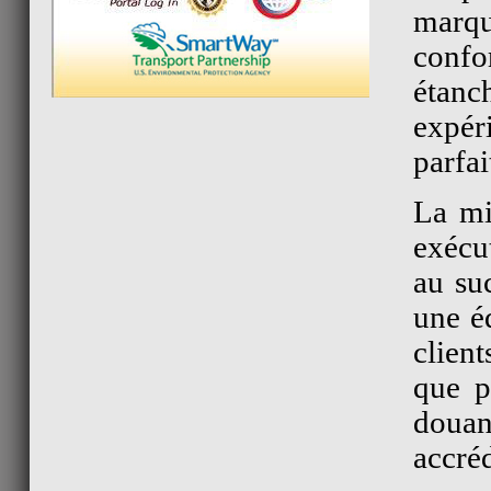
marqu
confo
étan
expér
parfai
La mi
exécut
au su
une é
clien
que p
douan
accré