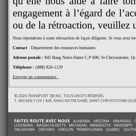
qu’elle nous aide à faire tom
engagement à l’égard de l’acc
ou de la rétroaction, veuillez 
Nous répondrons à toute rétroaction de façon diligente. Si vous avez be
Contact
: Département des ressources humaines
Adresse postale :
845 Rang Notre-Dame C.P 600, St-Chrysostome, 
Téléphone :
(888) 826-1129
Envoyer un commentaire..
.
© 2026 TRANSPORT TJB INC. TOUS DROITS RÉSERVÉS.
T. 450 826-1129 | 845, RANG NOTRE DAME, SAINT-CHRYSOSTOME (QUÉ
FAITES ROUTE AVEC NOUS
ALABAMA ARIZONA ARKANSAS CA
LOUISIANA MASSACHUSETTS MICHIGAN MINNESOTA MISSISSI
OKLAHOMA ONTARIO OREGON PENNSYLVANIA QUEBEC SOUTH D