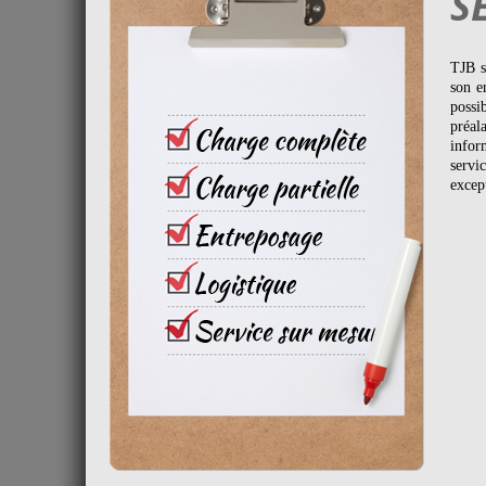
S
TJB s
son e
possi
préal
infor
servi
excep